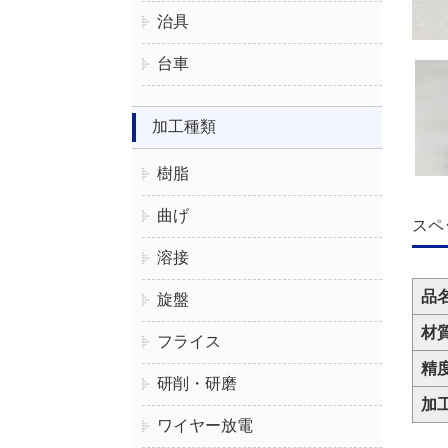
治具
台車
加工種類
樹脂
曲げ
スペ
溶接
品
旋盤
材
フライス
精
研削・研磨
加
ワイヤー放電