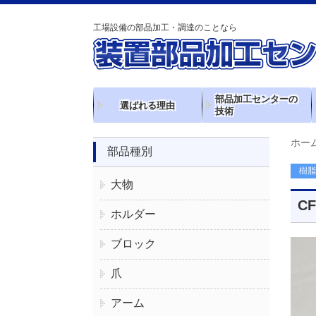
工場設備の部品加工・調達のことなら
部品加工センターの
選ばれる理由
技術
ホー
部品種別
樹脂
大物
C
ホルダー
ブロック
爪
アーム