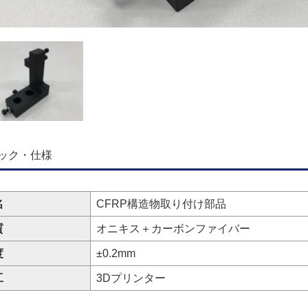
ック・仕様
名
CFRP構造物取り付け部品
質
オニキス＋カーボンファイバー
度
±0.2mm
工
3Dプリンター