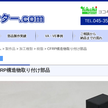
045-35
TEL.
ご相談から
部品製作実績
VA・VE事例
納品までの流れ
ム
>
製作品
>
加工種類
>
樹脂
>
CFRP構造物取り付け部品
FRP構造物取り付け部品