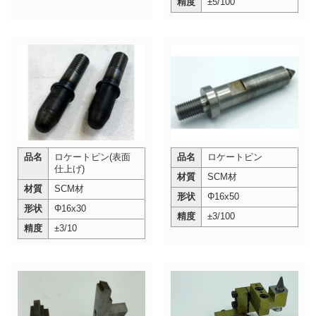
精度
±5/100
品名
ロケートピン(表面
品名
ロケートピン
仕上げ)
材質
SCM材
材質
SCM材
形状
Φ16x50
形状
Φ16x30
精度
±3/100
精度
±3/10