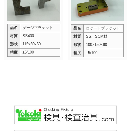
品名
ゲージブラケット
品名
ロケートブラケット
材質
SS400
材質
SS、SCM材
形状
115x50x50
形状
100×150×80
精度
±5/100
精度
±5/100